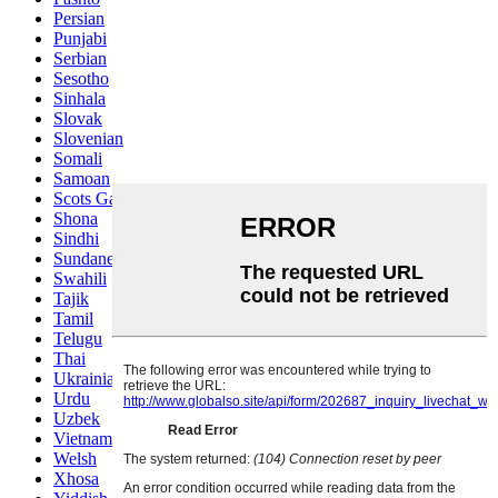
Persian
Punjabi
Serbian
Sesotho
Sinhala
Slovak
Slovenian
Somali
Samoan
Scots Gaelic
Shona
Sindhi
Sundanese
Swahili
Tajik
Tamil
Telugu
Thai
Ukrainian
Urdu
Uzbek
Vietnamese
Welsh
Xhosa