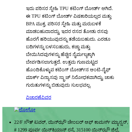
ಇದು ಪರಿಸರ ಸ್ನೇಹಿ TPU ಕಟಿಂಗ್ ಬೋರ್ಡ್ ಆಗಿದೆ.
ಈ TPU ಕಟಿಂಗ್ ಬೋರ್ಡ್ ವಿಷಕಾರಿಯಲ್ಲದ ಮತ್ತು
BPA ಮುಕ್ತ, ಪರಿಸರ ಸ್ನೇಹಿ ಮತ್ತು ಮರುಬಳಕೆ
ಮಾಡಬಹುದಾದದ್ದು. ಇದರ ರಸದ ತೋಡು ರಸವು
ಹೊರಗೆ ಹರಿಯುವುದನ್ನು ತಡೆಯಬಹುದು. ಎರಡೂ
ಬದಿಗಳನ್ನು ಬಳಸಬಹುದು, ಕಚ್ಚಾ ಮತ್ತು
ಬೇಯಿಸಿದವುಗಳನ್ನು ಹೆಚ್ಚಿನ ನೈರ್ಮಲ್ಯಕ್ಕಾಗಿ
ಬೇರ್ಪಡಿಸಲಾಗುತ್ತದೆ. ಉತ್ತಮ ಗುಣಮಟ್ಟದ
ಹೊಂದಿಕೊಳ್ಳುವ ಕಟಿಂಗ್ ಬೋರ್ಡ್‌ನ ಆಂಟಿ-ನೈಫ್
ಮಾರ್ಕ್ ವಿನ್ಯಾಸವು ಸ್ಕ್ರಾಚ್ ನಿರೋಧಕವಾಗಿದ್ದು, ಚಾಕು
ಗುರುತುಗಳನ್ನು ಬಿಡುವುದು ಸುಲಭವಲ್ಲ.
ವಿಚಾರಣೆ
ವಿವರ
22/F ಸೌತ್ ಟವರ್, ಯಿನ್‌ಝೌ ಚೇಂಬರ್ ಆಫ್ ಕಾಮರ್ಸ್ ಮ್ಯಾನ್ಷನ್,
# 1299 ಪೂರ್ವ ಯಿನ್‌ಕ್ಸಿಯಾನ್ ರಸ್ತೆ, 315100 ಯಿನ್‌ಝೌ ಜಿಲ್ಲೆ,