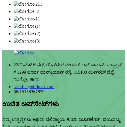
22/F ಸೌತ್ ಟವರ್, ಯಿನ್‌ಝೌ ಚೇಂಬರ್ ಆಫ್ ಕಾಮರ್ಸ್ ಮ್ಯಾನ್ಷನ್,
# 1299 ಪೂರ್ವ ಯಿನ್‌ಕ್ಸಿಯಾನ್ ರಸ್ತೆ, 315100 ಯಿನ್‌ಝೌ ಜಿಲ್ಲೆ,
ನಿಂಗ್ಬೋ, ಚೀನಾ
sales02@nbfimax.com
86-15158367879
ಉಚಿತ ಅಪ್‌ಸೇಟ್‌ಗಳು
ನಮ್ಮ ಉತ್ಪನ್ನಗಳು ಅಥವಾ ಬೆಲೆಪಟ್ಟಿಯ ಕುರಿತು ವಿಚಾರಣೆಗಾಗಿ, ದಯವಿಟ್ಟು
ನಿಮ್ಮ ಇಮೇಲ್ ಅನ್ನು ನಮಗೆ ಕಳುಹಿಸಿ ಮತ್ತು ನಾವು 24 ಗಂಟೆಗಳ ಒಳಗೆ