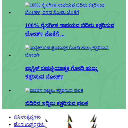
100% ನೈಸರ್ಗಿಕ ಸಾವಯವ ಬಿದಿರು ಕತ್ತರಿಸುವ
ಬೋರ್ಡ್ ಜೊತೆಗೆ ...
ಪ್ಲಾಸ್ಟಿಕ್ ಬಹುಕ್ರಿಯಾತ್ಮಕ ಗೋಧಿ ಹುಲ್ಲು
ಕತ್ತರಿಸುವ ಬೋರ್ಡ್
ಬಿದಿರಿನ ಇದ್ದಿಲು ಕತ್ತರಿಸುವ ಫಲಕ
ಬಿಸಿ ಉತ್ಪನ್ನಗಳು
ಹೊಸ ಉತ್ಪನ್ನಗಳು