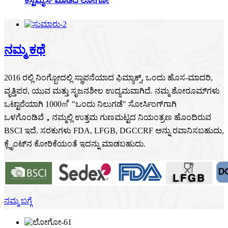
ಕಸ್ಟಮೈಸ್ ಮಾಡಿದ ಲೋಗೋ
ನಮ್ಮ ಕಥೆ
2016 ರಲ್ಲಿ ನಿಂಗ್ಬೋದಲ್ಲಿ ಸ್ಥಾಪನೆಯಾದ ಫಿಮ್ಯಾಕ್ಸ್, ಒಂದು ಹೊಸ-ಮಾದರಿ,
ವೃತ್ತಿಪರ, ಯುವ ಮತ್ತು ಸೃಜನಶೀಲ ಉದ್ಯಮವಾಗಿದೆ. ನಮ್ಮ ಶೋರೂಮ್‌ಗಳು
ಒಟ್ಟಾರೆಯಾಗಿ 1000㎡ "ಒಂದು ನಿಲುಗಡೆ" ಸೋರ್ಸಿಂಗ್‌ಗಾಗಿ
ಒಳಗೊಂಡಿವೆ，ನಮ್ಮಲ್ಲಿ ಉತ್ತಮ ಗುಣಮಟ್ಟದ ನಿಯಂತ್ರಣ ಹೊಂದಿರುವ
BSCI ಇದೆ. ಸರಕುಗಳು FDA, LFGB, DGCCRF ಅನ್ನು ರವಾನಿಸಬಹುದು,
ಕ್ಲೈಂಟ್‌ನ ಕೋರಿಕೆಯಂತೆ ಇದನ್ನು ಮಾಡಬಹುದು.
ನಮ್ಮ ಬಗ್ಗೆ