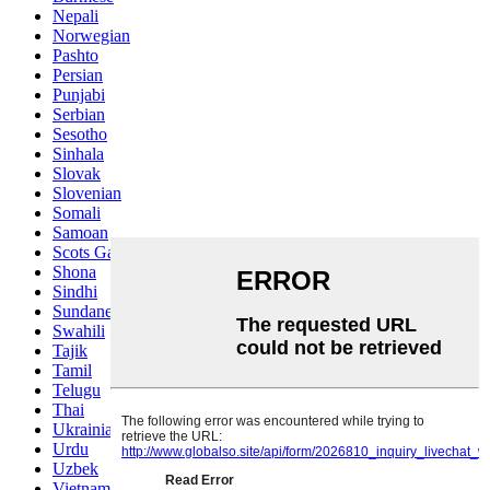
Nepali
Norwegian
Pashto
Persian
Punjabi
Serbian
Sesotho
Sinhala
Slovak
Slovenian
Somali
Samoan
Scots Gaelic
Shona
Sindhi
Sundanese
Swahili
Tajik
Tamil
Telugu
Thai
Ukrainian
Urdu
Uzbek
Vietnamese