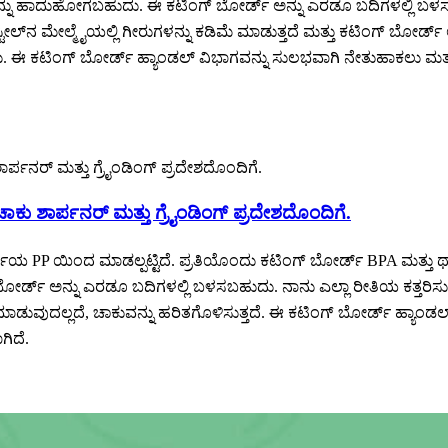
ನು ಹಾದುಹೋಗಬಹುದು. ಈ ಕಟಿಂಗ್ ಬೋರ್ಡ್ ಅನ್ನು ಎರಡೂ ಬದಿಗಳಲ್ಲಿ ಬಳಸಬಹುದು.
ೆಸ್ ಸ್ಟೀಲ್‌ನ ಮೇಲ್ಮೈಯಲ್ಲಿ ಗೀರುಗಳನ್ನು ಕಡಿಮೆ ಮಾಡುತ್ತದೆ ಮತ್ತು ಕಟಿಂಗ್ ಬೋರ್ಡ
 ಈ ಕಟಿಂಗ್ ಬೋರ್ಡ್ ಹ್ಯಾಂಡಲ್ ವಿಭಾಗವನ್ನು ಸುಲಭವಾಗಿ ನೇತುಹಾಕಲು ಮತ್ತು ಸ
ಚಾಕು ಶಾರ್ಪನರ್ ಮತ್ತು ಗ್ರೈಂಡಿಂಗ್ ಪ್ರದೇಶದೊಂದಿಗೆ.
ದರ್ಜೆಯ PP ಯಿಂದ ಮಾಡಲ್ಪಟ್ಟಿದೆ. ಪ್ರತಿಯೊಂದು ಕಟಿಂಗ್ ಬೋರ್ಡ್ BPA ಮತ್ತ
 ಅನ್ನು ಎರಡೂ ಬದಿಗಳಲ್ಲಿ ಬಳಸಬಹುದು. ನಾನು ಎಲ್ಲಾ ರೀತಿಯ ಕತ್ತರಿಸುವಿಕೆ,
ಮಾಡುವುದಲ್ಲದೆ, ಚಾಕುವನ್ನು ಹರಿತಗೊಳಿಸುತ್ತದೆ. ಈ ಕಟಿಂಗ್ ಬೋರ್ಡ್ ಹ್ಯಾಂಡ
ಗಿದೆ.