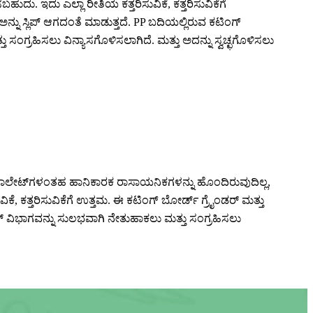
 ಇದು ಎಲ್ಲಾ ರೀತಿಯ ಕತ್ತರಿಸುವಿಕೆ, ಕತ್ತರಿಸುವಿಕೆಗೆ
್ ಅನ್ನು ಸ್ಲಿಪ್ ಆಗದಂತೆ ಮಾಡುತ್ತದೆ. PP ಬದಿಯಲ್ಲಿರುವ ಕಟಿಂಗ್
ಂಗ್ರಹಿಸಲು ವಿನ್ಯಾಸಗೊಳಿಸಲಾಗಿದೆ. ಮತ್ತು ಅದನ್ನು ಸ್ವಚ್ಛಗೊಳಿಸಲು
ು ಥಾಲೇಟ್‌ಗಳಂತಹ ಹಾನಿಕಾರಕ ರಾಸಾಯನಿಕಗಳನ್ನು ಹೊಂದಿರುವುದಿಲ್ಲ,
 ಕತ್ತರಿಸುವಿಕೆಗೆ ಉತ್ತಮ. ಈ ಕಟಿಂಗ್ ಬೋರ್ಡ್ ಗ್ರೈಂಡರ್ ಮತ್ತು
ಲ್ ವಿಭಾಗವನ್ನು ಸುಲಭವಾಗಿ ನೇತುಹಾಕಲು ಮತ್ತು ಸಂಗ್ರಹಿಸಲು