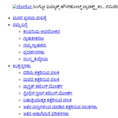
ನಿಂಗ್ಬೋ ಫಿಮ್ಯಾಕ್ಸ್ ಹೌಸ್‌ಹೋಲ್ಡ್ ಪ್ರಾಡಕ್ಟ್ಸ್ ಕಂ., ಲಿಮಿಟೆ
ಮರಳಿ ಪ್ರಥಮ ಪುಟಕ್ಕೆ
ನಮ್ಮ ಬಗ್ಗೆ
ಕಂಪನಿಯ ಅವಲೋಕನ
ಗ್ರಾಹಕೀಕರಣ
ನಮ್ಮ ಗ್ರಾಹಕರು
ಪ್ರದರ್ಶನಗಳು
ಸಂಸ್ಕೃತಿ/ಧ್ಯೇಯ
ಉತ್ಪನ್ನಗಳು
ಬಿದಿರು ಕತ್ತರಿಸುವ ಫಲಕ
ಮರದ ಕತ್ತರಿಸುವ ಫಲಕ
ಪ್ಲಾಸ್ಟಿಕ್ ಕಟಿಂಗ್ ಬೋರ್ಡ್
ಸ್ಟೇನ್ಲೆಸ್ ಸ್ಟೀಲ್ ಕಟಿಂಗ್ ಬೋರ್ಡ್
ಬಹುಕ್ರಿಯಾತ್ಮಕ ಕತ್ತರಿಸುವ ಫಲಕ
ಇತರ ವಸ್ತುಗಳಿಂದ ಮಾಡಿದ ಕತ್ತರಿಸುವ ಫಲಕಗಳು
ಇತರ ಅಡುಗೆಮನೆ ಪರಿಕರಗಳು