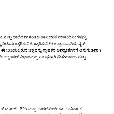
್ BPA ಮತ್ತು ಥಾಲೇಟ್‌ಗಳಂತಹ ಹಾನಿಕಾರಕ ರಾಸಾಯನಿಕಗಳನ್ನು
 ಕತ್ತರಿಸುವಿಕೆ, ಕತ್ತರಿಸುವಿಕೆಗೆ ಉತ್ತಮವಾಗಿದೆ. ವೈರ್
 ಈ ಬದಿಯಲ್ಲಿರುವ ಚಿತ್ರವನ್ನು ಗ್ರಾಹಕರ ಅವಶ್ಯಕತೆಗಳಿಗೆ ಅನುಗುಣವಾಗಿ
ಡ್ ಹ್ಯಾಂಡಲ್ ವಿಭಾಗವನ್ನು ಸುಲಭವಾಗಿ ನೇತುಹಾಕಲು ಮತ್ತು
ು ಕಟಿಂಗ್ ಬೋರ್ಡ್ BPA ಮತ್ತು ಥಾಲೇಟ್‌ಗಳಂತಹ ಹಾನಿಕಾರಕ