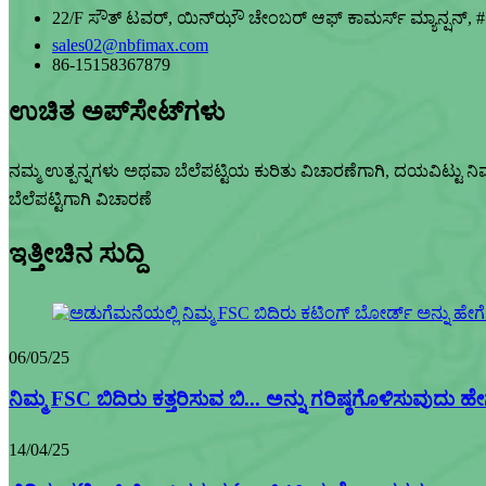
22/F ಸೌತ್ ಟವರ್, ಯಿನ್‌ಝೌ ಚೇಂಬರ್ ಆಫ್ ಕಾಮರ್ಸ್ ಮ್ಯಾನ್ಷನ್, # 12
sales02@nbfimax.com
86-15158367879
ಉಚಿತ ಅಪ್‌ಸೇಟ್‌ಗಳು
ನಮ್ಮ ಉತ್ಪನ್ನಗಳು ಅಥವಾ ಬೆಲೆಪಟ್ಟಿಯ ಕುರಿತು ವಿಚಾರಣೆಗಾಗಿ, ದಯವಿಟ್ಟು ನಿಮ
ಬೆಲೆಪಟ್ಟಿಗಾಗಿ ವಿಚಾರಣೆ
ಇತ್ತೀಚಿನ ಸುದ್ದಿ
06/05/25
ನಿಮ್ಮ FSC ಬಿದಿರು ಕತ್ತರಿಸುವ ಬಿ... ಅನ್ನು ಗರಿಷ್ಠಗೊಳಿಸುವುದು ಹೇ
14/04/25