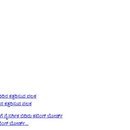
ನ ಕತ್ತರಿಸುವ ಫಲಕ
ಿಂಗ್ ಬೋರ್ಡ್...