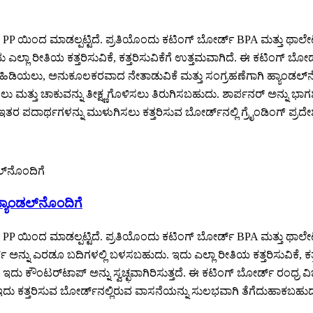
ಗ್ರೇಡ್ PP ಯಿಂದ ಮಾಡಲ್ಪಟ್ಟಿದೆ. ಪ್ರತಿಯೊಂದು ಕಟಿಂಗ್ ಬೋರ್ಡ್ BPA ಮತ್ತು 
ಎಲ್ಲಾ ರೀತಿಯ ಕತ್ತರಿಸುವಿಕೆ, ಕತ್ತರಿಸುವಿಕೆಗೆ ಉತ್ತಮವಾಗಿದೆ. ಈ ಕಟಿಂಗ
ಿಯಲು, ಅನುಕೂಲಕರವಾದ ನೇತಾಡುವಿಕೆ ಮತ್ತು ಸಂಗ್ರಹಣೆಗಾಗಿ ಹ್ಯಾಂಡಲ್‌ನೊಂದ
ಸಲು ಮತ್ತು ಚಾಕುವನ್ನು ತೀಕ್ಷ್ಣಗೊಳಿಸಲು ತಿರುಗಿಸಬಹುದು. ಶಾರ್ಪನರ್ ಅನ್ನು ಭ
ೆ ಮತ್ತು ಇತರ ಪದಾರ್ಥಗಳನ್ನು ಮುಳುಗಿಸಲು ಕತ್ತರಿಸುವ ಬೋರ್ಡ್‌ನಲ್ಲಿ ಗ್ರೈಂಡಿಂಗ
ಹ್ಯಾಂಡಲ್‌ನೊಂದಿಗೆ
ಗ್ರೇಡ್ PP ಯಿಂದ ಮಾಡಲ್ಪಟ್ಟಿದೆ. ಪ್ರತಿಯೊಂದು ಕಟಿಂಗ್ ಬೋರ್ಡ್ BPA ಮತ್ತು 
ನ್ನು ಎರಡೂ ಬದಿಗಳಲ್ಲಿ ಬಳಸಬಹುದು. ಇದು ಎಲ್ಲಾ ರೀತಿಯ ಕತ್ತರಿಸುವಿಕೆ, ಕ
ೌಂಟರ್‌ಟಾಪ್ ಅನ್ನು ಸ್ವಚ್ಛವಾಗಿರಿಸುತ್ತದೆ. ಈ ಕಟಿಂಗ್ ಬೋರ್ಡ್ ರಂಧ್ರ ವ
, ಇದು ಕತ್ತರಿಸುವ ಬೋರ್ಡ್‌ನಲ್ಲಿರುವ ವಾಸನೆಯನ್ನು ಸುಲಭವಾಗಿ ತೆಗೆದುಹಾಕಬಹು