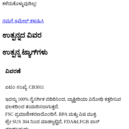
ಕಳೆದುಕೊಳ್ಳುವುದಿಲ್ಲ!
ನಮಗೆ ಇಮೇಲ್ ಕಳುಹಿಸಿ
ಉತ್ಪನ್ನದ ವಿವರ
ಉತ್ಪನ್ನ ಟ್ಯಾಗ್‌ಗಳು
ವಿವರಣೆ
ಐಟಂ ಸಂಖ್ಯೆ. CB3011
ಇದನ್ನು 100% ನೈಸರ್ಗಿಕ ಬಿದಿರಿನಿಂದ, ಬ್ಯಾಕ್ಟೀರಿಯಾ ವಿರೋಧಿ ಕತ್ತರಿಸುವ
ಫಲಕದಿಂದ ತಯಾರಿಸಲಾಗುತ್ತದೆ.
FSC ಪ್ರಮಾಣೀಕರಣದೊಂದಿಗೆ. BPA ಮತ್ತು ವಿಷ ಮುಕ್ತ.
ಟ್ರೇ SUS 304 ನಿಂದ ಮಾಡಲ್ಪಟ್ಟಿದೆ, FDA&LFGB ಪಾಸ್