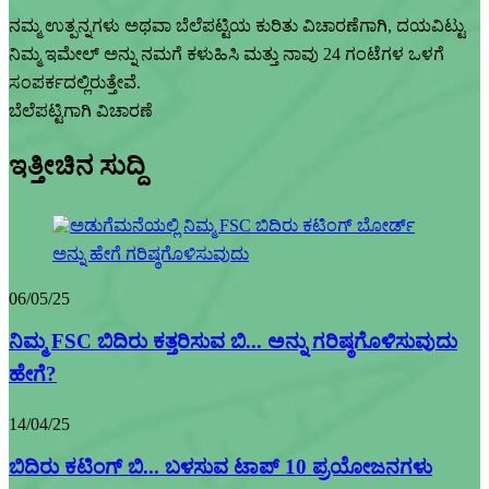
ನಮ್ಮ ಉತ್ಪನ್ನಗಳು ಅಥವಾ ಬೆಲೆಪಟ್ಟಿಯ ಕುರಿತು ವಿಚಾರಣೆಗಾಗಿ, ದಯವಿಟ್ಟು
ನಿಮ್ಮ ಇಮೇಲ್ ಅನ್ನು ನಮಗೆ ಕಳುಹಿಸಿ ಮತ್ತು ನಾವು 24 ಗಂಟೆಗಳ ಒಳಗೆ
ಸಂಪರ್ಕದಲ್ಲಿರುತ್ತೇವೆ.
ಬೆಲೆಪಟ್ಟಿಗಾಗಿ ವಿಚಾರಣೆ
ಇತ್ತೀಚಿನ ಸುದ್ದಿ
06/05/25
ನಿಮ್ಮ FSC ಬಿದಿರು ಕತ್ತರಿಸುವ ಬಿ... ಅನ್ನು ಗರಿಷ್ಠಗೊಳಿಸುವುದು
ಹೇಗೆ?
14/04/25
ಬಿದಿರು ಕಟಿಂಗ್ ಬಿ... ಬಳಸುವ ಟಾಪ್ 10 ಪ್ರಯೋಜನಗಳು