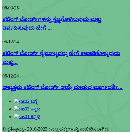
06/03/25
ಕಟಿಂಗ್ ಬೋರ್ಡ್‌ಗಳನ್ನು ಸ್ವಚ್ಛಗೊಳಿಸುವುದು ಮತ್ತು
ನಿರ್ವಹಿಸುವುದು ಹೇಗೆ ...
05/12/24
ಕಟಿಂಗ್ ಬೋರ್ಡ್ ನೈರ್ಮಲ್ಯವನ್ನು ಹೇಗೆ ಕಾಪಾಡಿಕೊಳ್ಳುವುದು
ಮತ್ತು...
05/12/24
ಅತ್ಯುತ್ತಮ ಕಟಿಂಗ್ ಬೋರ್ಡ್ ಆಯ್ಕೆ ಮಾಡುವ ಮಾರ್ಗದರ್ಶಿ...
© ಕೃತಿಸ್ವಾಮ್ಯ - 2010-2023 : ಎಲ್ಲ ಹಕ್ಕುಗಳನ್ನು ಕಾಯ್ದಿರಿಸಲಾಗಿದೆ.