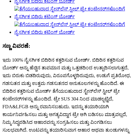
ಸಣ್ಣ ವಿವರಣೆ:
ಇದು 100% ನೈಸರ್ಗಿಕ ಬಿದಿರಿನ ಕತ್ತರಿಸುವ ಬೋರ್ಡ್. ಬಿದಿರಿನ ಕತ್ತರಿಸುವ
ಬೋರ್ಡ್ ಅನ್ನು ಹೆಚ್ಚಿನ ತಾಪಮಾನ ಮತ್ತು ಒತ್ತಡದಿಂದ ಉತ್ಪಾದಿಸಲಾಗುತ್ತದೆ,
ಇದು ಬಿರುಕು ಬಿಡದಿರುವುದು, ವಿರೂಪಗೊಳ್ಳದಿರುವುದು, ಉಡುಗೆ ಪ್ರತಿರೋಧ,
ಗಡಸುತನ ಮತ್ತು ಉತ್ತಮ ಗಡಸುತನದ ಅನುಕೂಲಗಳನ್ನು ಹೊಂದಿದೆ. ಈ
ಬಿದಿರಿನ ಕತ್ತರಿಸುವ ಬೋರ್ಡ್ ತೆಗೆಯಬಹುದಾದ ಸ್ಟೇನ್‌ಲೆಸ್ ಸ್ಟೀಲ್ ಟ್ರೇ
ಕಂಟೇನರ್‌ಗಳನ್ನು ಹೊಂದಿದೆ. ಟ್ರೇ SUS 304 ನಿಂದ ಮಾಡಲ್ಪಟ್ಟಿದೆ,
FDA&LFGB ಅನ್ನು ರವಾನಿಸಬಹುದು. ಇದನ್ನು ತಯಾರಿಯಾಗಿ
ಕಾರ್ಯನಿರ್ವಹಿಸಲು ಮತ್ತು ಅಗತ್ಯವಿದ್ದಾಗ ಟ್ರೇ ಆಗಿ ಬಡಿಸಲು ಮಾತ್ರವಲ್ಲದೆ,
ನಿಮ್ಮ ಸಿದ್ಧಪಡಿಸಿದ ಆಹಾರವನ್ನು ಸಂಗ್ರಹಿಸಲು ಮತ್ತು ವಿಂಗಡಿಸಲು
ಸುಲಭವಾಗಿದೆ. ಊಟವನ್ನು ತಯಾರಿಸುವಾಗ ಆಹಾರ ಅಥವಾ ತುಂಡುಗಳನ್ನು