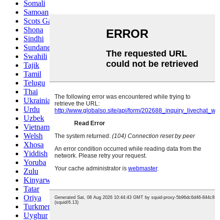
Somali
Samoan
Scots Gaelic
Shona
Sindhi
Sundanese
Swahili
Tajik
Tamil
Telugu
Thai
Ukrainian
Urdu
Uzbek
Vietnamese
Welsh
Xhosa
Yiddish
Yoruba
Zulu
Kinyarwanda
Tatar
Oriya
Turkmen
Uyghur