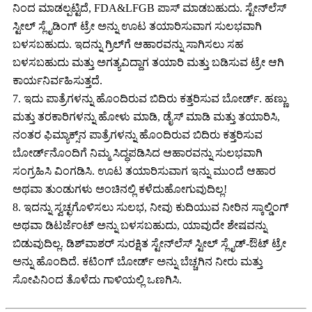
ನಿಂದ ಮಾಡಲ್ಪಟ್ಟಿದೆ, FDA&LFGB ಪಾಸ್ ಮಾಡಬಹುದು. ಸ್ಟೇನ್‌ಲೆಸ್
ಸ್ಟೀಲ್ ಸ್ಲೈಡಿಂಗ್ ಟ್ರೇ ಅನ್ನು ಊಟ ತಯಾರಿಸುವಾಗ ಸುಲಭವಾಗಿ
ಬಳಸಬಹುದು. ಇದನ್ನು ಗ್ರಿಲ್‌ಗೆ ಆಹಾರವನ್ನು ಸಾಗಿಸಲು ಸಹ
ಬಳಸಬಹುದು ಮತ್ತು ಅಗತ್ಯವಿದ್ದಾಗ ತಯಾರಿ ಮತ್ತು ಬಡಿಸುವ ಟ್ರೇ ಆಗಿ
ಕಾರ್ಯನಿರ್ವಹಿಸುತ್ತದೆ.
7. ಇದು ಪಾತ್ರೆಗಳನ್ನು ಹೊಂದಿರುವ ಬಿದಿರು ಕತ್ತರಿಸುವ ಬೋರ್ಡ್. ಹಣ್ಣು
ಮತ್ತು ತರಕಾರಿಗಳನ್ನು ಹೋಳು ಮಾಡಿ, ಡೈಸ್ ಮಾಡಿ ಮತ್ತು ತಯಾರಿಸಿ,
ನಂತರ ಫಿಮ್ಯಾಕ್ಸ್‌ನ ಪಾತ್ರೆಗಳನ್ನು ಹೊಂದಿರುವ ಬಿದಿರು ಕತ್ತರಿಸುವ
ಬೋರ್ಡ್‌ನೊಂದಿಗೆ ನಿಮ್ಮ ಸಿದ್ಧಪಡಿಸಿದ ಆಹಾರವನ್ನು ಸುಲಭವಾಗಿ
ಸಂಗ್ರಹಿಸಿ ವಿಂಗಡಿಸಿ. ಊಟ ತಯಾರಿಸುವಾಗ ಇನ್ನು ಮುಂದೆ ಆಹಾರ
ಅಥವಾ ತುಂಡುಗಳು ಅಂಚಿನಲ್ಲಿ ಕಳೆದುಹೋಗುವುದಿಲ್ಲ!
8. ಇದನ್ನು ಸ್ವಚ್ಛಗೊಳಿಸಲು ಸುಲಭ, ನೀವು ಕುದಿಯುವ ನೀರಿನ ಸ್ಕಾಲ್ಡಿಂಗ್
ಅಥವಾ ಡಿಟರ್ಜೆಂಟ್ ಅನ್ನು ಬಳಸಬಹುದು, ಯಾವುದೇ ಶೇಷವನ್ನು
ಬಿಡುವುದಿಲ್ಲ. ಡಿಶ್‌ವಾಶರ್ ಸುರಕ್ಷಿತ ಸ್ಟೇನ್‌ಲೆಸ್ ಸ್ಟೀಲ್ ಸ್ಲೈಡ್-ಔಟ್ ಟ್ರೇ
ಅನ್ನು ಹೊಂದಿದೆ. ಕಟಿಂಗ್ ಬೋರ್ಡ್ ಅನ್ನು ಬೆಚ್ಚಗಿನ ನೀರು ಮತ್ತು
ಸೋಪಿನಿಂದ ತೊಳೆದು ಗಾಳಿಯಲ್ಲಿ ಒಣಗಿಸಿ.