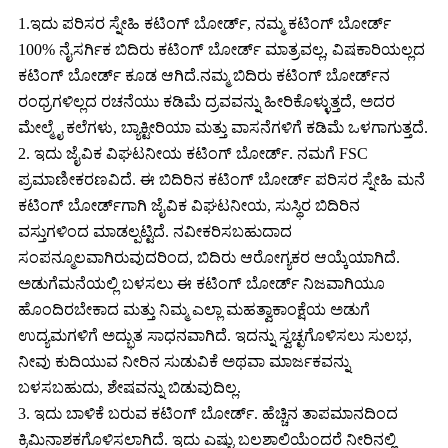
1.ಇದು ಪರಿಸರ ಸ್ನೇಹಿ ಕಟಿಂಗ್ ಬೋರ್ಡ್, ನಮ್ಮ ಕಟಿಂಗ್ ಬೋರ್ಡ್
100% ನೈಸರ್ಗಿಕ ಬಿದಿರು ಕಟಿಂಗ್ ಬೋರ್ಡ್ ಮಾತ್ರವಲ್ಲ, ವಿಷಕಾರಿಯಲ್ಲದ
ಕಟಿಂಗ್ ಬೋರ್ಡ್ ಕೂಡ ಆಗಿದೆ.ನಮ್ಮ ಬಿದಿರು ಕಟಿಂಗ್ ಬೋರ್ಡ್‌ನ
ರಂಧ್ರಗಳಿಲ್ಲದ ರಚನೆಯು ಕಡಿಮೆ ದ್ರವವನ್ನು ಹೀರಿಕೊಳ್ಳುತ್ತದೆ, ಅದರ
ಮೇಲ್ಮೈ ಕಲೆಗಳು, ಬ್ಯಾಕ್ಟೀರಿಯಾ ಮತ್ತು ವಾಸನೆಗಳಿಗೆ ಕಡಿಮೆ ಒಳಗಾಗುತ್ತದೆ.
2. ಇದು ಜೈವಿಕ ವಿಘಟನೀಯ ಕಟಿಂಗ್ ಬೋರ್ಡ್. ನಮಗೆ FSC
ಪ್ರಮಾಣೀಕರಣವಿದೆ. ಈ ಬಿದಿರಿನ ಕಟಿಂಗ್ ಬೋರ್ಡ್ ಪರಿಸರ ಸ್ನೇಹಿ ಮನೆ
ಕಟಿಂಗ್ ಬೋರ್ಡ್‌ಗಾಗಿ ಜೈವಿಕ ವಿಘಟನೀಯ, ಸುಸ್ಥಿರ ಬಿದಿರಿನ
ವಸ್ತುಗಳಿಂದ ಮಾಡಲ್ಪಟ್ಟಿದೆ. ನವೀಕರಿಸಬಹುದಾದ
ಸಂಪನ್ಮೂಲವಾಗಿರುವುದರಿಂದ, ಬಿದಿರು ಆರೋಗ್ಯಕರ ಆಯ್ಕೆಯಾಗಿದೆ.
ಅಡುಗೆಮನೆಯಲ್ಲಿ ಬಳಸಲು ಈ ಕಟಿಂಗ್ ಬೋರ್ಡ್ ನಿಜವಾಗಿಯೂ
ಹೊಂದಿರಬೇಕಾದ ಮತ್ತು ನಿಮ್ಮ ಎಲ್ಲಾ ಮಹತ್ವಾಕಾಂಕ್ಷೆಯ ಅಡುಗೆ
ಉದ್ಯಮಗಳಿಗೆ ಅದ್ಭುತ ಸಾಧನವಾಗಿದೆ. ಇದನ್ನು ಸ್ವಚ್ಛಗೊಳಿಸಲು ಸುಲಭ,
ನೀವು ಕುದಿಯುವ ನೀರಿನ ಸುಡುವಿಕೆ ಅಥವಾ ಮಾರ್ಜಕವನ್ನು
ಬಳಸಬಹುದು, ಶೇಷವನ್ನು ಬಿಡುವುದಿಲ್ಲ.
3. ಇದು ಬಾಳಿಕೆ ಬರುವ ಕಟಿಂಗ್ ಬೋರ್ಡ್. ಹೆಚ್ಚಿನ ತಾಪಮಾನದಿಂದ
ಕ್ರಿಮಿನಾಶಕಗೊಳಿಸಲಾಗಿದೆ. ಇದು ಎಷ್ಟು ಬಲಶಾಲಿಯೆಂದರೆ ನೀರಿನಲ್ಲಿ