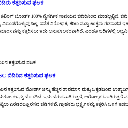
ದಿರು ಕತ್ತರಿಸುವ ಫಲಕ
ಿಂಗ್ ಬೋರ್ಡ್ 100% ನೈಸರ್ಗಿಕ ಸಾವಯವ ಬಿದಿರಿನಿಂದ ಮಾಡಲ್ಪಟ್ಟಿದೆ. ಬಿದಿರಿ
, ವಿರೂಪಗೊಳ್ಳುವುದಿಲ್ಲ, ಸವೆತ ನಿರೋಧಕ, ಕಠಿಣ ಮತ್ತು ಉತ್ತಮ ಗಡಸುತನ ಇತ್ಯಾ
ಾಂಸವನ್ನು ಕತ್ತರಿಸಲು ಇದು ಅನುಕೂಲಕರವಾಗಿದೆ. ಎರಡೂ ಬದಿಗಳಲ್ಲಿ ಲಭ್ಯವಿದೆ, 
C ಬಿದಿರಿನ ಕತ್ತರಿಸುವ ಫಲಕ
ದಿರಿನ ಕತ್ತರಿಸುವ ಬೋರ್ಡ್ ಅನ್ನು ಹೆಚ್ಚಿನ ತಾಪಮಾನ ಮತ್ತು ಒತ್ತಡದಿಂದ ಉತ್ಪಾದ
ಳನ್ನು ಹೊಂದಿದೆ. ಇದು ಹಗುರವಾಗಿರುತ್ತದೆ, ಆರೋಗ್ಯಕರವಾಗಿರುತ್ತದೆ ಮತ್ತು 
ು ಎರಡರಲ್ಲೂ ರಸದ ಚಡಿಗಳಿವೆ. ಗ್ರಾಹಕರು ಭಕ್ಷ್ಯಗಳನ್ನು ಕತ್ತರಿಸಿ ಒಳಗೆ ಇಡಬ