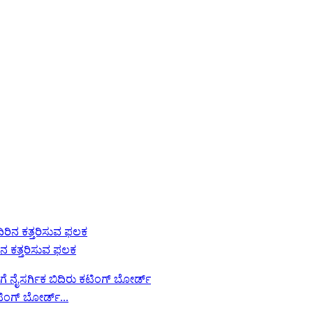
ನ ಕತ್ತರಿಸುವ ಫಲಕ
ಿಂಗ್ ಬೋರ್ಡ್...