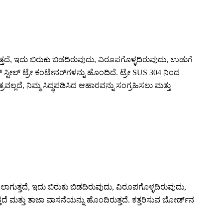
ುತ್ತದೆ, ಇದು ಬಿರುಕು ಬಿಡದಿರುವುದು, ವಿರೂಪಗೊಳ್ಳದಿರುವುದು, ಉಡುಗೆ
ಟೀಲ್ ಟ್ರೇ ಕಂಟೇನರ್‌ಗಳನ್ನು ಹೊಂದಿದೆ. ಟ್ರೇ SUS 304 ನಿಂದ
್ಲದೆ, ನಿಮ್ಮ ಸಿದ್ಧಪಡಿಸಿದ ಆಹಾರವನ್ನು ಸಂಗ್ರಹಿಸಲು ಮತ್ತು
ಿಸಲಾಗುತ್ತದೆ, ಇದು ಬಿರುಕು ಬಿಡದಿರುವುದು, ವಿರೂಪಗೊಳ್ಳದಿರುವುದು,
ಮತ್ತು ತಾಜಾ ವಾಸನೆಯನ್ನು ಹೊಂದಿರುತ್ತದೆ. ಕತ್ತರಿಸುವ ಬೋರ್ಡ್‌ನ