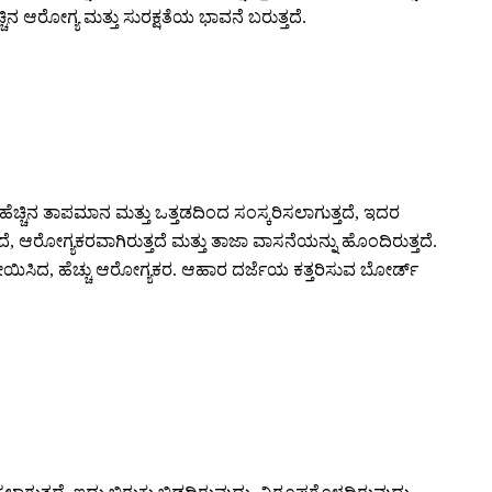
ಿನ ಆರೋಗ್ಯ ಮತ್ತು ಸುರಕ್ಷತೆಯ ಭಾವನೆ ಬರುತ್ತದೆ.
 ಹೆಚ್ಚಿನ ತಾಪಮಾನ ಮತ್ತು ಒತ್ತಡದಿಂದ ಸಂಸ್ಕರಿಸಲಾಗುತ್ತದೆ, ಇದರ
, ಆರೋಗ್ಯಕರವಾಗಿರುತ್ತದೆ ಮತ್ತು ತಾಜಾ ವಾಸನೆಯನ್ನು ಹೊಂದಿರುತ್ತದೆ.
 ಬೇಯಿಸಿದ, ಹೆಚ್ಚು ಆರೋಗ್ಯಕರ. ಆಹಾರ ದರ್ಜೆಯ ಕತ್ತರಿಸುವ ಬೋರ್ಡ್