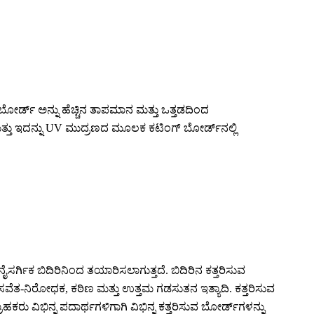
ಬೋರ್ಡ್ ಅನ್ನು ಹೆಚ್ಚಿನ ತಾಪಮಾನ ಮತ್ತು ಒತ್ತಡದಿಂದ
ಮತ್ತು ಇದನ್ನು UV ಮುದ್ರಣದ ಮೂಲಕ ಕಟಿಂಗ್ ಬೋರ್ಡ್‌ನಲ್ಲಿ
ರ್ಗಿಕ ಬಿದಿರಿನಿಂದ ತಯಾರಿಸಲಾಗುತ್ತದೆ. ಬಿದಿರಿನ ಕತ್ತರಿಸುವ
, ಸವೆತ-ನಿರೋಧಕ, ಕಠಿಣ ಮತ್ತು ಉತ್ತಮ ಗಡಸುತನ ಇತ್ಯಾದಿ. ಕತ್ತರಿಸುವ
ಕರು ವಿಭಿನ್ನ ಪದಾರ್ಥಗಳಿಗಾಗಿ ವಿಭಿನ್ನ ಕತ್ತರಿಸುವ ಬೋರ್ಡ್‌ಗಳನ್ನು