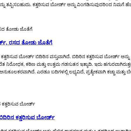
ನು ತಪ್ಪಿಸಬಹುದು. ಕತ್ತರಿಸುವ ಬೋರ್ಡ್ ಅನ್ನು ವಿಂಗಡಿಸುವುದರಿಂದ ನಿಮಗೆ ಹೆಚ್ಚ
್ಡ್, ರಸದ ತೋಡು ಜೊತೆಗೆ
್ತರಿಸುವ ಬೋರ್ಡ್ ಬಿದಿರಿನ ವಸ್ತುವಾಗಿದೆ. ಬಿದಿರಿನ ಕತ್ತರಿಸುವ ಬೋರ್ಡ್ ಅನ್ನು
ವೆತ ನಿರೋಧಕ, ಕಠಿಣ ಮತ್ತು ಉತ್ತಮ ಗಡಸುತನ ಇತ್ಯಾದಿ. ಇದು ಹಗುರವಾಗಿರುತ್ತದೆ
ುಕೂಲಕರವಾಗಿದೆ. ಎರಡೂ ಬದಿಗಳಲ್ಲಿ ಲಭ್ಯವಿದೆ, ಪ್ರತ್ಯೇಕವಾಗಿ ಕಚ್ಚಾ ಮತ್ತು
ಿದಿರಿನ ಕತ್ತರಿಸುವ ಬೋರ್ಡ್