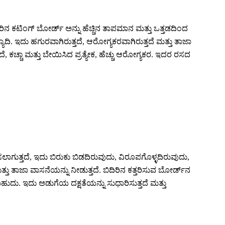
ನ ಕಟಿಂಗ್ ಬೋರ್ಡ್ ಅನ್ನು ಹೆಚ್ಚಿನ ತಾಪಮಾನ ಮತ್ತು ಒತ್ತಡದಿಂದ
ದಿ. ಇದು ಹಗುರವಾಗಿರುತ್ತದೆ, ಆರೋಗ್ಯಕರವಾಗಿರುತ್ತದೆ ಮತ್ತು ತಾಜಾ
ಕಚ್ಚಾ ಮತ್ತು ಬೇಯಿಸಿದ ಪ್ರತ್ಯೇಕ, ಹೆಚ್ಚು ಆರೋಗ್ಯಕರ. ಇದರ ರಸದ
ಿಸಲಾಗುತ್ತದೆ, ಇದು ಬಿರುಕು ಬಿಡದಿರುವುದು, ವಿರೂಪಗೊಳ್ಳದಿರುವುದು,
ತಾಜಾ ವಾಸನೆಯನ್ನು ನೀಡುತ್ತದೆ. ಬಿದಿರಿನ ಕತ್ತರಿಸುವ ಬೋರ್ಡ್‌ನ
ಹುದು. ಇದು ಅಡುಗೆಯ ದಕ್ಷತೆಯನ್ನು ಸುಧಾರಿಸುತ್ತದೆ ಮತ್ತು